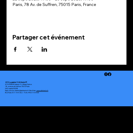
Paris, 78 Av. de Suffren, 75015 Paris, France
Partager cet événement
2019 La galerie 19 At Interior©
AT INTERIOR Galerie 19, Village Suisse
78, avenue de Suffren 75015 Paris
SAS capital 5000€
Mail : service-clients@atinterior.fr Site Web :
www.atinterior.fr
RCS Paris 811 444 652 - TVAI : FR 81144465