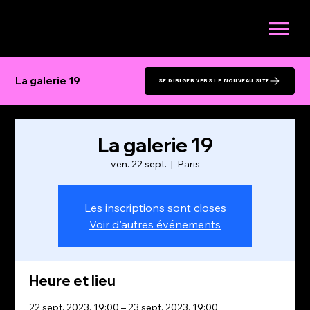
La galerie 19
La galerie 19
SE DIRIGER VERS LE NOUVEAU SITE
La galerie 19
ven. 22 sept.
  |  
Paris
Les inscriptions sont closes
Voir d'autres événements
Heure et lieu
22 sept. 2023, 19:00 – 23 sept. 2023, 19:00